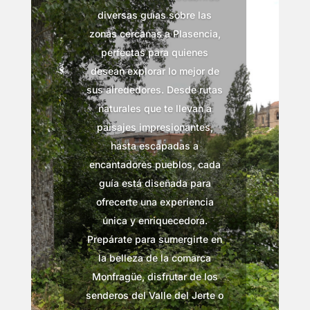
diversas guías sobre las
zonas cercanas a Plasencia,
perfectas para quienes
desean explorar lo mejor de
sus alrededores. Desde rutas
naturales que te llevan a
paisajes impresionantes,
hasta escapadas a
encantadores pueblos, cada
guía está diseñada para
ofrecerte una experiencia
única y enriquecedora.
Prepárate para sumergirte en
la belleza de la comarca
Monfragüe, disfrutar de los
senderos del Valle del Jerte o