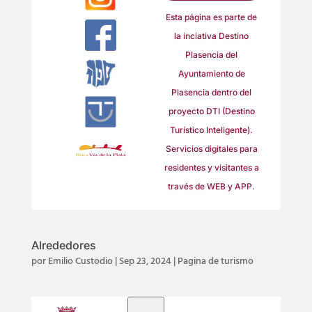
Esta página es parte de
la inciativa Destino
Plasencia del
Ayuntamiento de
Plasencia dentro del
proyecto DTI (Destino
Turístico Inteligente).
Servicios digitales para
residentes y visitantes a
través de
WEB
y
APP
.
Alrededores
por
Emilio Custodio
|
Sep 23, 2024
|
Pagina de turismo