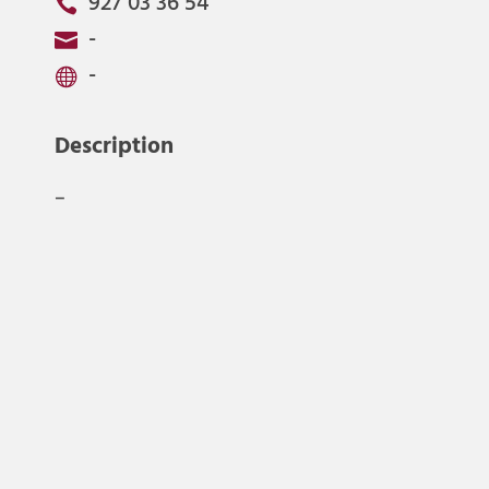
927 03 36 54

-

-

Description
–