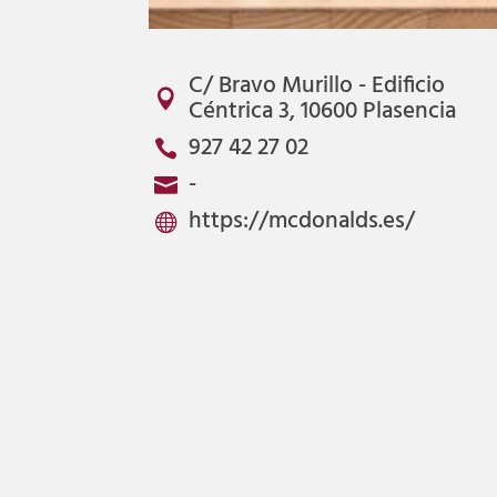
C/ Bravo Murillo - Edificio

Céntrica 3, 10600 Plasencia
927 42 27 02

-

https://mcdonalds.es/

40.03
-6.079
1,5
Resta
Bocate