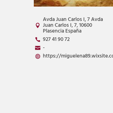
Avda Juan Carlos I, 7 Avda
Juan Carlos I, 7, 10600

Plasencia España
927 41 90 72

-

https://miguelena89.wixsite.

40.03
-6.087
0,5
Resta