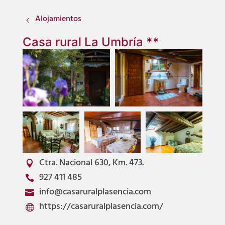
Alojamientos
4
Casa rural La Umbría **
Ctra. Nacional 630, Km. 473.

927 411 485

info@casaruralplasencia.com

https://casaruralplasencia.com/
