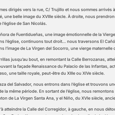
es dirigés vers la rue, C/ Trujillo et nous sommes arrivés à
nté, une belle image du XVIIIe siècle. À droite, nous prendr
l’église de San Nicolás.
ora de Fuentidueñas, une image émotionnelle de la Vierge d
ons l’église, continuons tout droit… nous traversons El Cañ
s l’image de La Virgen del Socorro, une vierge maternelle de
rillas jusqu’au bout, en remontant la Calle Berrozanas, att
uvant la façade Renaissance du Palacio de las Infantas, act
, une taille royale, peut-être du XIIIe ou XIVe siècle.
laza del Salvador, nous entrons dans l’église et trouvons un
a de la même période. En sortant de l’église, nous remontons
onton de La Virgen Santa Ana, y el Niño, du XVIe siècle, anc
 atteindre la Calle del Corregidor, à gauche, en nous détour