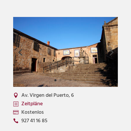
Av. Virgen del Puerto, 6

Zeitpläne
b
Kostenlos

927 41 16 85
