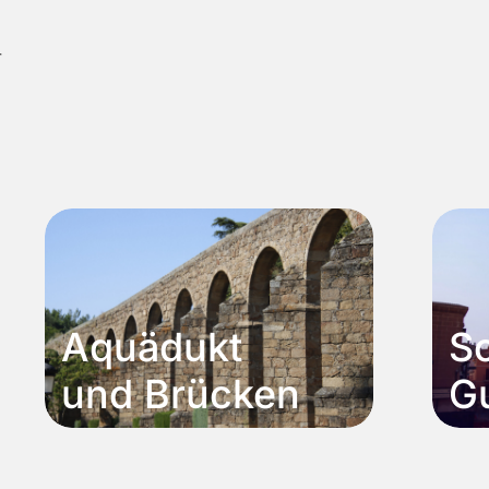
r
Aquädukt
S
und Brücken
G