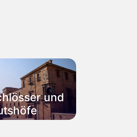
chlösser und
utshöfe