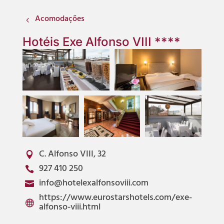
Acomodações
4
Hotéis Exe Alfonso VIII ****
C. Alfonso VIII, 32

927 410 250

info@hotelexalfonsoviii.com

https://www.eurostarshotels.com/exe-

alfonso-viii.html