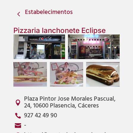
Estabelecimentos
4
Pizzaria lanchonete Eclipse
Plaza Pintor Jose Morales Pascual,

24, 10600 Plasencia, Cáceres
927 42 49 90

-
