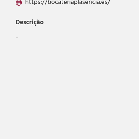
https://bocateriaplasencia.es/

Descrição
–